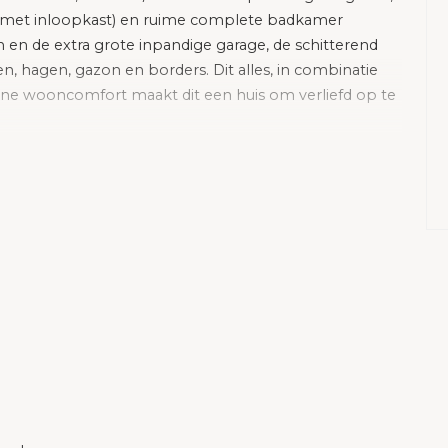
 met inloopkast) en ruime complete badkamer
 en de extra grote inpandige garage, de schitterend
, hagen, gazon en borders. Dit alles, in combinatie
erne wooncomfort maakt dit een huis om verliefd op te
dern toilet. De entree is centraal gelegen met
uimte en een toegang naar de woonkamer. De royale L-
en van vloerverwarming, grote raampartijen en een
. De open keuken is in het verlengde van de
keuken. Vanuit de bijkeuken bereikt u de inpandige
loop met toegang naar verrassend ruime slaapkamers,
yale “master bedroom” van circa 40m2 heeft toegang