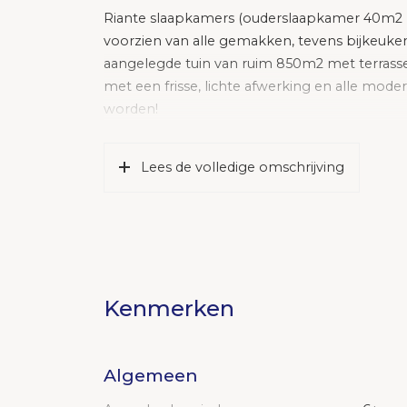
Riante slaapkamers (ouderslaapkamer 40m2
voorzien van alle gemakken, tevens bijkeuken
aangelegde tuin van ruim 850m2 met terrassen
met een frisse, lichte afwerking en alle mod
worden!
Globale indeling:
Lees de volledige omschrijving
* Begane grond:
Royale entree, hal met vide, garderobe en mo
toegang naar de kantoorruimte cq praktijkr
vormige woonkamer van circa 55m2 is voorzi
sfeervolle open haard (gashaard) met schouw
woonkamer gesitueerd met aansluitend de bij
Kenmerken
garage.
* 1e verdieping:
Deze verdieping kenmerkt zich door de over
Algemeen
comfortabele badkamer en Cv-ruimte. De ro