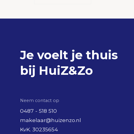
Verwarming
Cv ket
Warm water
Cv ket
Cv-ketel
HR-com
Kadastrale gegevens
Je voelt je thuis
Perceelnaam
Druten
Oppervlakte
709 m
bij HuiZ&Zo
Eigendomssituatie
Volle
Perceel
DTN03
Perceelnaam
Druten
Neem contact op
Oppervlakte
132 m²
0487 - 518 510
Eigendomssituatie
Zie ak
makelaar@huizenzo.nl
KvK. 30235654
Perceel
DTN03