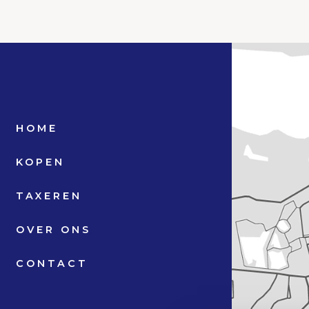
el
el
bi (gas gestookt combiketel uit 2005, eigendom)
 C 1607
HOME
²
KOPEN
 eigendom
-C-1607
TAXEREN
 C 2483
OVER ONS
CONTACT
te
-C-2483