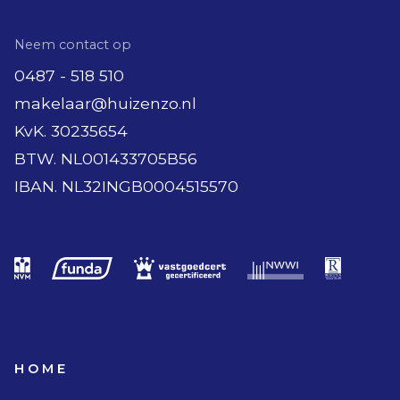
Neem contact op
0487 - 518 510
makelaar@huizenzo.nl
KvK. 30235654
BTW. NL001433705B56
IBAN. NL32INGB0004515570
HOME