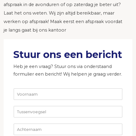
afspraak in de avonduren of op zaterdag je beter uit?
Laat het ons weten. Wij zijn altijd bereikbaar, maar
werken op afspraak! Maak eerst een afspraak voordat
je langs gaat bij ons kantoor
Stuur ons een bericht
Heb je een vraag? Stuur ons via onderstaand
formulier een bericht! Wij helpen je graag verder.
V
o
o
T
r
u
n
s
a
A
s
a
c
e
m